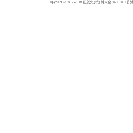
Copyright © 2012-2018 正版免费资料大全20