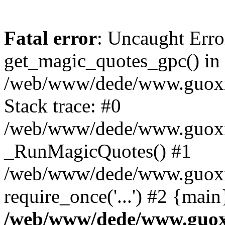
Fatal error
: Uncaught Erro
get_magic_quotes_gpc() in
/web/www/dede/www.guoxin
Stack trace: #0
/web/www/dede/www.guoxin
_RunMagicQuotes() #1
/web/www/dede/www.guoxin
require_once('...') #2 {mai
/web/www/dede/www.guoxi