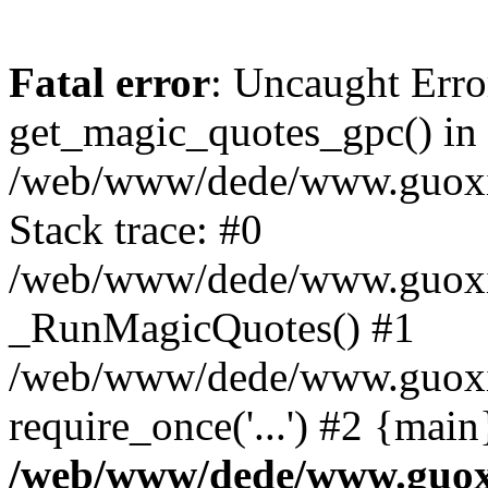
Fatal error
: Uncaught Erro
get_magic_quotes_gpc() in
/web/www/dede/www.guoxin
Stack trace: #0
/web/www/dede/www.guoxin
_RunMagicQuotes() #1
/web/www/dede/www.guoxin
require_once('...') #2 {mai
/web/www/dede/www.guoxi